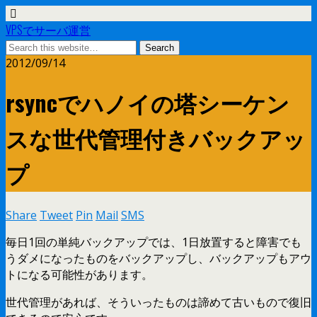
VPSでサーバ運営
2012/09/14
rsyncでハノイの塔シーケン
スな世代管理付きバックアッ
プ
Share
Tweet
Pin
Mail
SMS
毎日1回の単純バックアップでは、1日放置すると障害でも
うダメになったものをバックアップし、バックアップもアウ
トになる可能性があります。
世代管理があれば、そういったものは諦めて古いもので復旧