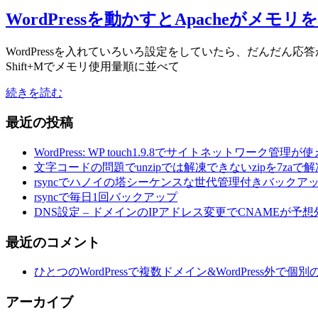
WordPressを動かすとApacheがメモ
WordPressを入れていろいろ設定をしていたら、だんだん
Shift+Mでメモリ使用量順に並べて
続きを読む
最近の投稿
WordPress: WP touch1.9.8でサイトネットワーク管理
文字コードの問題でunzipでは解凍できないzipを7zaで解
rsyncでハノイの塔シーケンスな世代管理付きバックア
rsyncで毎日1回バックアップ
DNS設定 – ドメインのIPアドレス変更でCNAMEが予
最近のコメント
ひとつのWordPressで複数ドメイン&WordPress外で
アーカイブ