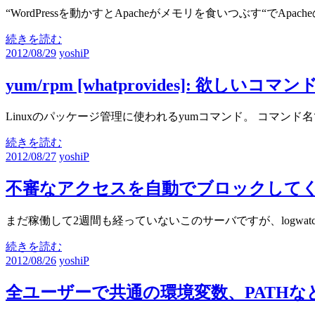
ト
“WordPressを動かすとApacheがメモリを食いつぶす“でA
続きを読む
2012/08/29
yoshiP
yum/rpm [whatprovides]: 
Linuxのパッケージ管理に使われるyumコマンド。 コマンド名でyu
続きを読む
2012/08/27
yoshiP
不審なアクセスを自動でブロックしてくれ
まだ稼働して2週間も経っていないこのサーバですが、logwa
続きを読む
2012/08/26
yoshiP
全ユーザーで共通の環境変数、PATHなどを設定