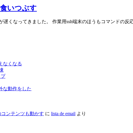
リを食いつぶす
応答が遅くなってきました。 作業用ssh端末のほうもコマンドの
が使えなくなる
凍
ップ
想外な動作をした
個別のコンテンツも動かす
に
lista de email
より