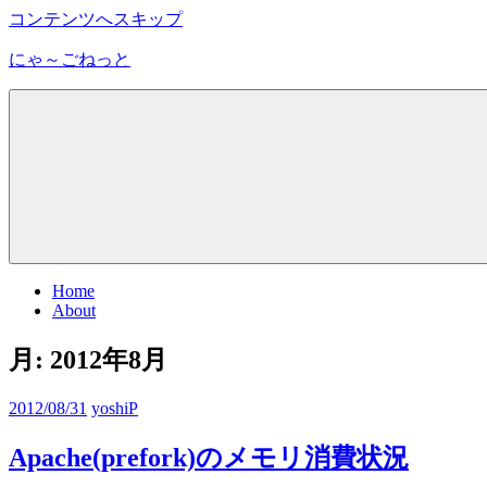
コンテンツへスキップ
にゃ～ごねっと
に
ゃ
～
ご
ね
っ
と
グ
Home
ル
About
ー
プ
月:
2012年8月
の
メ
2012/08/31
yoshiP
イ
ン
Apache(prefork)のメモリ消費状況
サ
イ